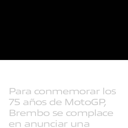
Para
conmemorar
los
75
años
de
MotoGP,
Brembo
se
complace
en
anunciar
una