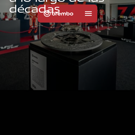
d
é
c
a
d
a
s