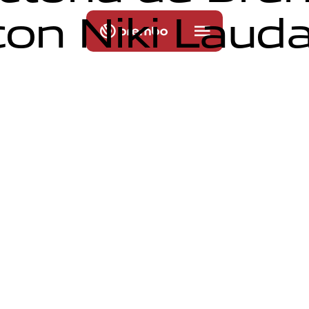
c
o
n
N
i
k
i
L
a
u
d