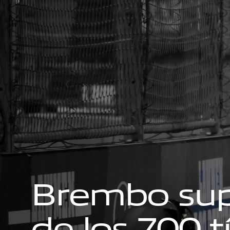
B
r
e
m
b
o
s
u
d
e
l
o
s
7
0
0
t