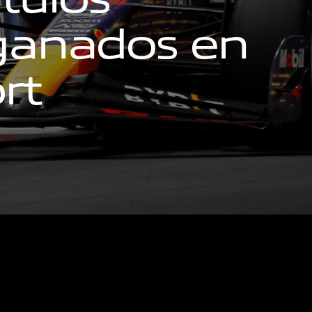
g
a
n
a
d
o
s
e
n
o
r
t