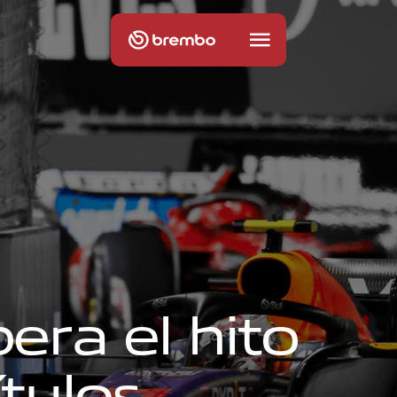
p
e
r
a
e
l
h
i
t
o
í
t
u
l
o
s