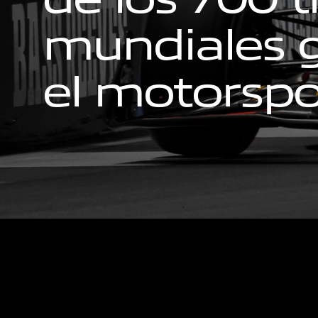
m
u
n
d
i
a
l
e
s
e
l
m
o
t
o
r
s
p