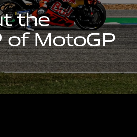
u
t
t
h
e
P
o
f
M
o
t
o
G
P