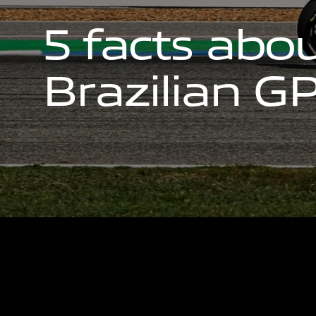
5
f
a
c
t
s
a
b
o
B
r
a
z
i
l
i
a
n
G