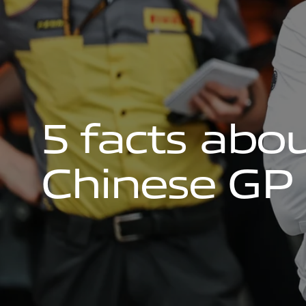
5
f
a
c
t
s
a
b
o
C
h
i
n
e
s
e
G
P