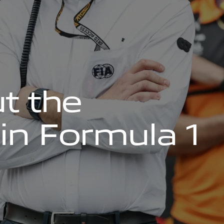
u
t
t
h
e
i
n
F
o
r
m
u
l
a
1