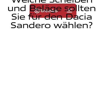
u
n
d
B
e
l
ä
g
e
s
o
l
l
t
e
n
S
i
e
f
ü
r
d
e
n
D
a
c
i
a
S
a
n
d
e
r
o
w
ä
h
l
e
n
?