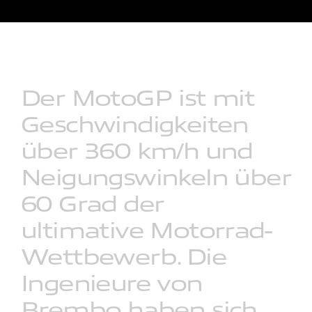
Der
MotoGP
ist
mit
Geschwindigkeiten
über
360
km/h
und
Neigungswinkeln
über
60
Grad
der
ultimative
Motorrad-
Wettbewerb.
Die
Ingenieure
von
Brembo
haben
sich