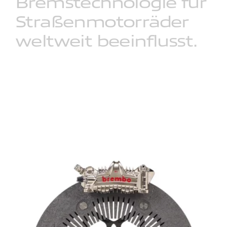
Bremstechnologie
für
Straßenmotorräder
weltweit
beeinflusst.