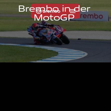
B
r
e
m
b
o
i
n
d
e
r
M
o
t
o
G
P