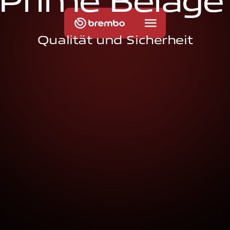
P
r
i
m
e
B
e
l
ä
g
e
Qualität und Sicherheit