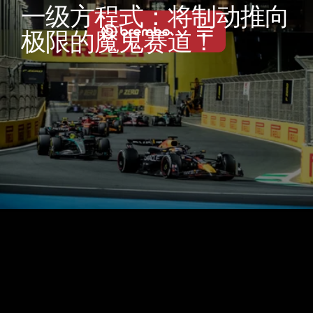
一
级
方
程
式
：
将
制
动
推
向
极
限
的
魔
鬼
赛
道
！