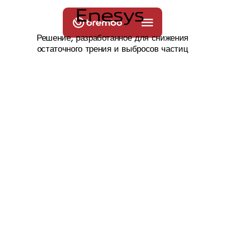
E
n
e
s
y
s
Решение, разработанное для снижения
остаточного трения и выбросов частиц