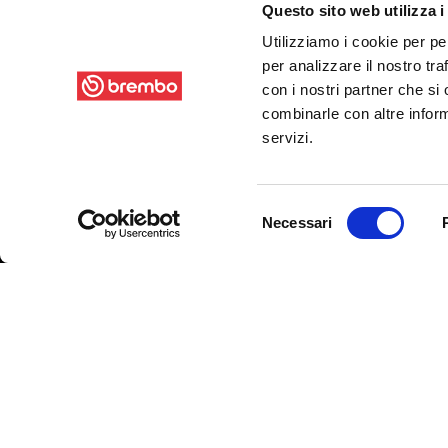
Автомоби
Questo sito web utilizza i
VAT 00222620163
Оригиналь
Utilizziamo i cookie per pe
per analizzare il nostro tra
Свяжитесь с нами
Мотоцикла
con i nostri partner che si
Гоночный 
combinarle con altre inform
Гоночный 
servizi.
Гоночный 
Greenan
Selezione
Necessari
del
consenso
SENSIF
СЛЕДИТЕ ЗА НАМИ
Условия Использования
Политика Конфиденциальности
Ка