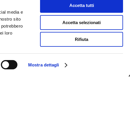
Управление
Accetta tutti
cial media e
nostro sito
Accetta selezionati
i potrebbero
ei loro
Rifiuta
Mostra dettagli
в Cookie
Архив Новостей