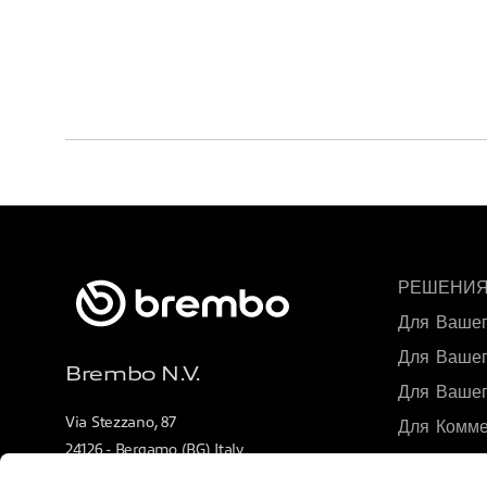
РЕШЕНИ
Для Вашег
Для Вашег
Brembo N.V.
Для Вашег
Via Stezzano, 87
Для Комме
24126 - Bergamo (BG) Italy
Оригиналь