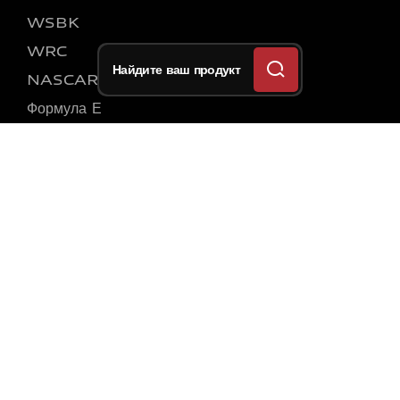
WSBK
WRC
Найдите ваш продукт
NASCAR
Формула Е
КОРПОРАЦИЯ
О Нас
Инвесторы
Устойчивое Развитие
Карьера
Медиа
Управление