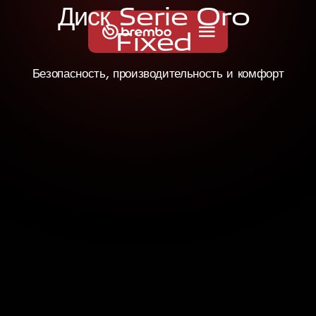
Д
и
с
к
S
e
r
i
e
O
r
o
F
i
x
e
d
Безопасность, производительность и комфорт