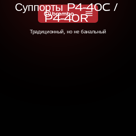
С
у
п
п
о
р
т
ы
P
4
-
4
0
C
/
P
4
-
4
0
R
Традиционный, но не банальный