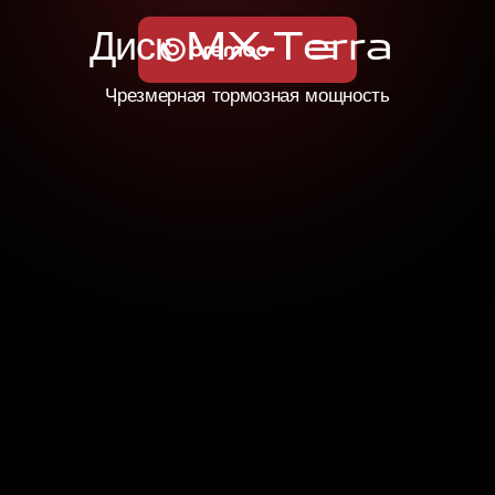
Д
и
с
к
M
X
-
T
e
r
r
a
Чрезмерная тормозная мощность