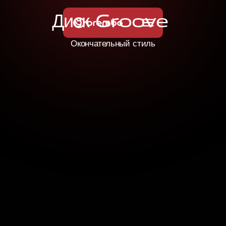
Д
и
с
к
G
r
o
o
v
e
Окончательный стиль