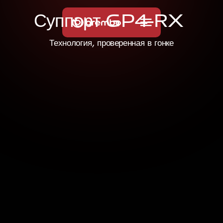
С
у
п
п
о
р
т
G
P
4
-
R
X
Технология, проверенная в гонке