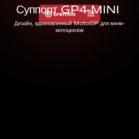
С
у
п
п
о
р
т
G
P
4
-
M
I
N
I
Дизайн, вдохновленный MotoGP для мини-
мотоциклов