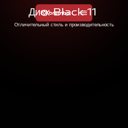
Д
и
с
к
B
l
a
c
k
1
1
Отличительный стиль и производительность