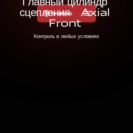
Г
л
а
в
н
ы
й
ц
и
л
и
н
д
р
с
ц
е
п
л
е
н
и
я
A
x
i
a
l
F
r
o
n
t
Контроль в любых условиях