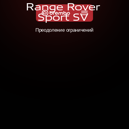
R
a
n
g
e
R
o
v
e
r
S
p
o
r
t
S
V
Преодоление ограничений