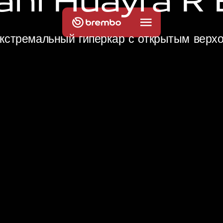
a
n
i
H
u
a
y
r
a
R
кстремальный гиперкар с открытым верх