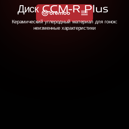
Д
и
с
к
C
C
M
-
R
P
l
u
s
Керамический углеродный материал для гонок:
неизменные характеристики