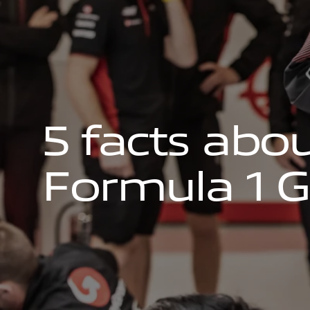
5
f
a
c
t
s
a
b
o
F
o
r
m
u
l
a
1
G