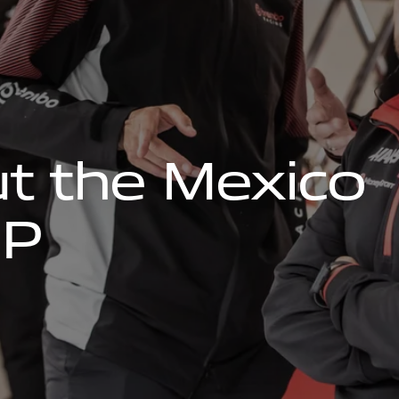
u
t
t
h
e
M
e
x
i
c
o
P