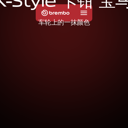
X
-
S
t
y
l
e
卡
钳
宝
车轮上的一抹颜色