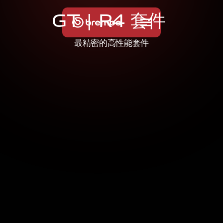
G
T
|
R
4
套
件
最精密的高性能套件