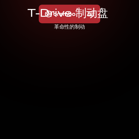
T
-
D
r
i
v
e
制
动
盘
革命性的制动