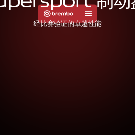
u
p
e
r
s
p
o
r
t
制
动
经比赛验证的卓越性能