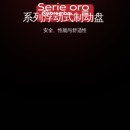
S
e
r
i
e
o
r
o
系
列
浮
动
式
制
动
盘
安全、性能与舒适性