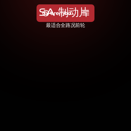
S
A
制
动
片
最适合全路况前轮