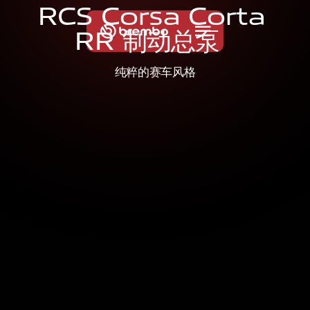
R
C
S
C
o
r
s
a
C
o
r
t
a
R
R
制
动
总
泵
纯粹的赛车风格