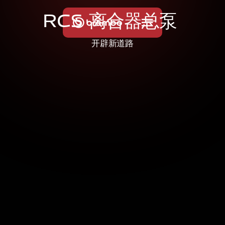
R
C
S
离
合
器
总
泵
开辟新道路