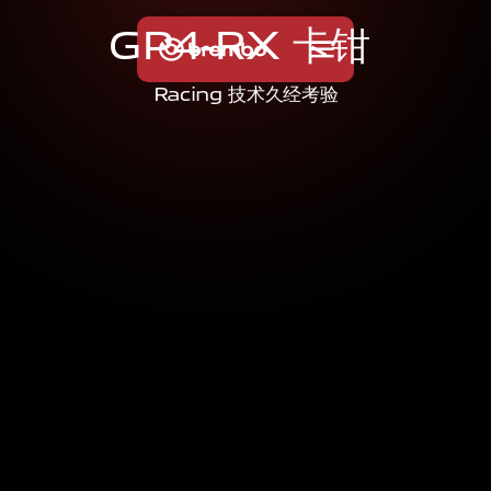
G
P
4
-
R
X
卡
钳
Racing 技术久经考验