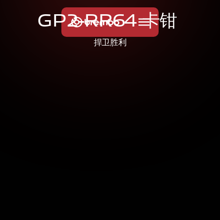
G
P
2
-
R
R
6
4
卡
钳
捍卫胜利