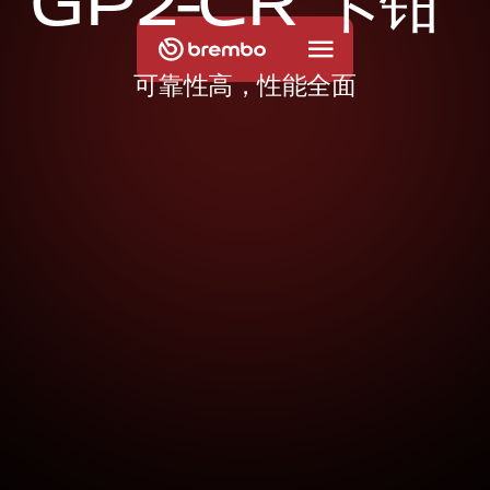
G
P
2
-
C
R
卡
钳
可靠性高，性能全面