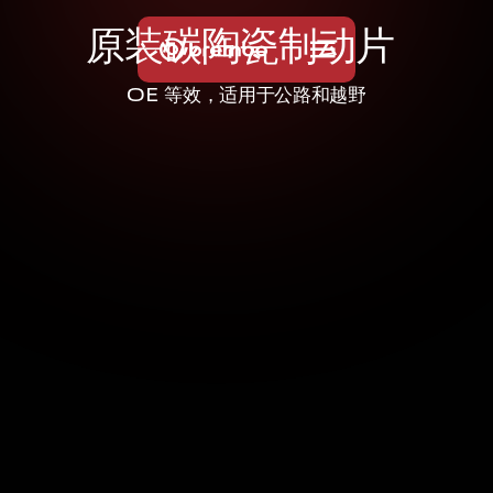
原
装
碳
陶
瓷
制
动
片
OE 等效，适用于公路和越野