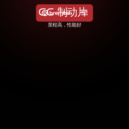
C
C
制
动
片
里程高，性能好