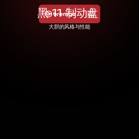
黑
-
1
1
制
动
盘
大胆的风格与性能