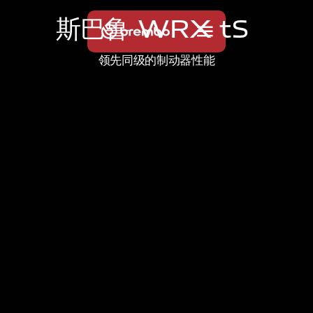
斯
巴
鲁
W
R
X
t
S
领先同级的制动器性能