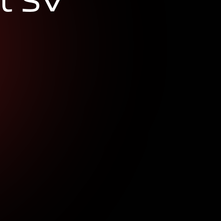
t
S
V