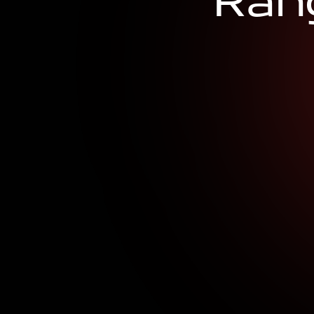
R
a
n