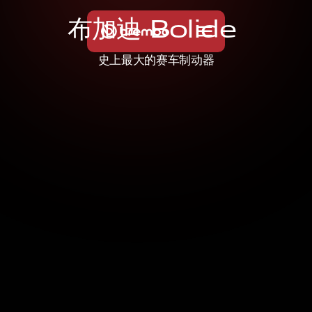
布
加
迪
B
o
l
i
d
e
史上最大的赛车制动器