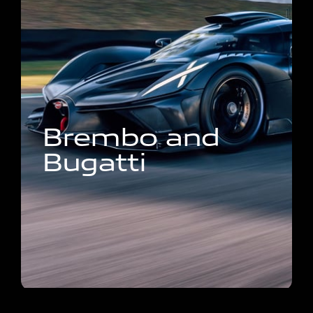
B
r
e
m
b
o
a
n
d
B
u
g
a
t
t
i