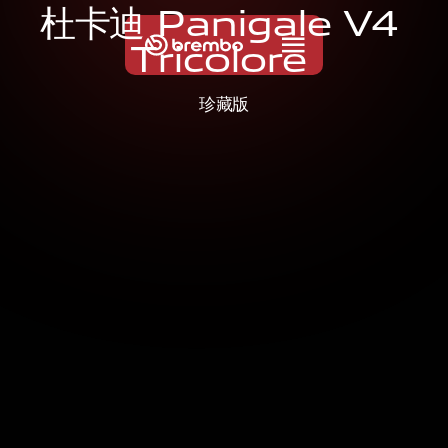
杜
卡
迪
P
a
n
i
g
a
l
e
V
4
T
r
i
c
o
l
o
r
e
珍藏版