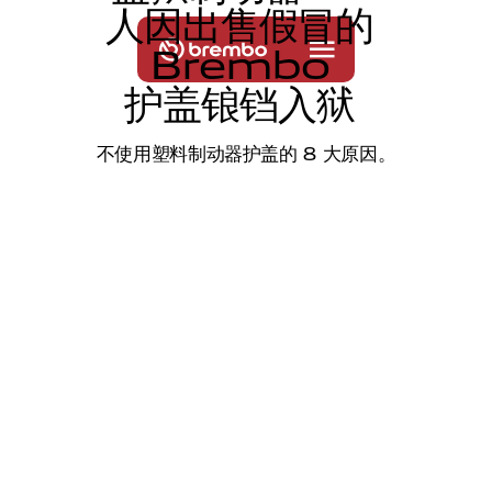
人
因
出
售
假
冒
的
B
r
e
m
b
o
护
盖
锒
铛
入
狱
不使用塑料制动器护盖的 8 大原因。