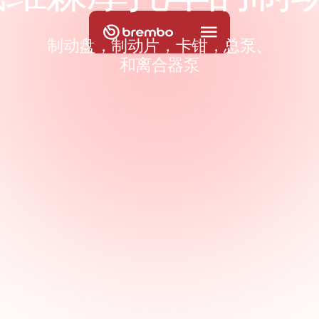
制动盘，制动片，卡钳，总泵、
和离合器泵