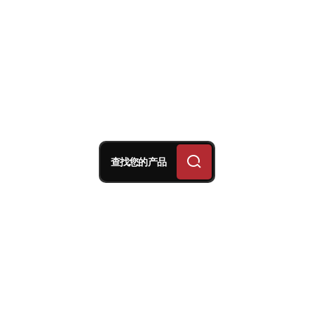
查找您的产品
它面世时间不长，但已声名鹊起。我们说的正是
Brembo 的全新径向总泵 - 19RCS CORSA
CORTA，这款产品汲取了 Brembo 在
MotoGP 赛事中积累的丰富经验。在顶级赛事和赛
车中，Brembo 保证为每位骑手提供合适的制动感
觉。