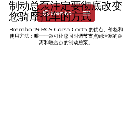
制
动
总
泵
注
定
要
彻
底
改
变
您
骑
摩
托
车
的
方
式
Brembo 19 RCS Corsa Corta 的优点、价格和
使用方法：唯一一款可让您同时调节支点到活塞的距
离和咬合点的制动总泵。