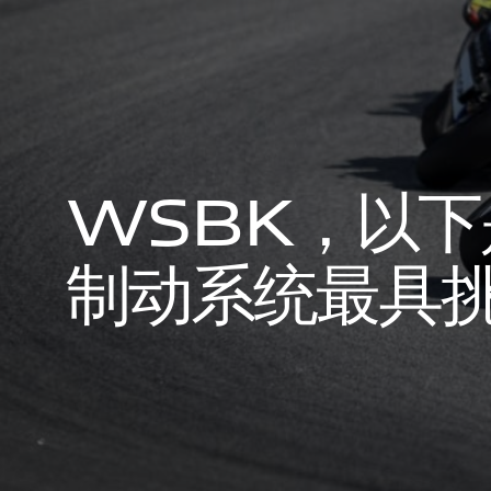
W
S
B
K
，
以
下
制
动
系
统
最
具