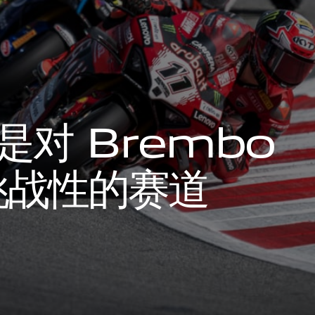
是
对
B
r
e
m
b
o
挑
战
性
的
赛
道