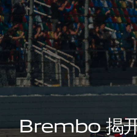
B
r
e
m
b
o
揭