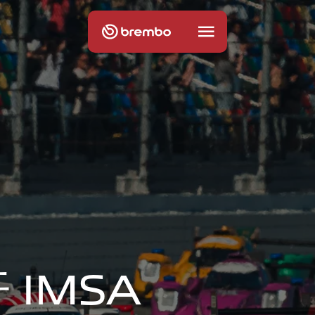
开
I
M
S
A