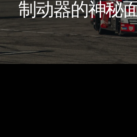
制
动
器
的
神
秘