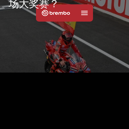
场
大
奖
赛
？