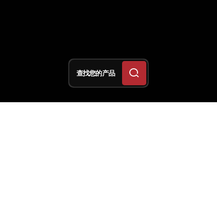
查找您的产品
以下是他们的故事
自从加盟法拉利车队以来，刘易斯·汉密尔顿的粉丝
们就一直热切期盼着他驾驶跃马赛车赢得首场胜利。
尽管这位七届世界冠军在中国站冲刺赛中夺冠，但赛
季开局并不顺利 - 不过，在官方统计中，这并不算作