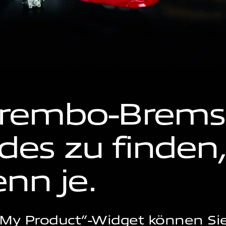
Brembo-Brems
es zu finden, 
nn je.
 My Product“-Widget können Si