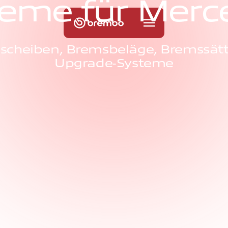
e
m
e
f
ü
r
M
e
r
c
scheiben, Bremsbeläge, Bremssätt
Upgrade‑Systeme