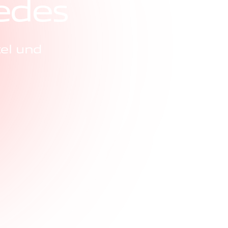
e
d
e
s
el und