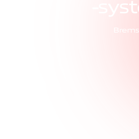
-
s
y
s
t
Brems