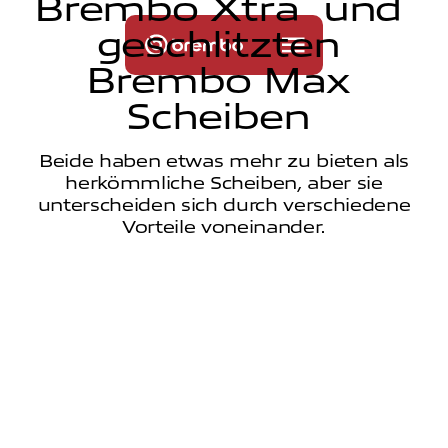
B
r
e
m
b
o
X
t
r
a
u
n
d
g
e
s
c
h
l
i
t
z
t
e
n
B
r
e
m
b
o
M
a
x
S
c
h
e
i
b
e
n
Beide haben etwas mehr zu bieten als
herkömmliche Scheiben, aber sie
unterscheiden sich durch verschiedene
Vorteile voneinander.